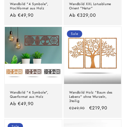
Wandbild "4 Symbole",
Wandbild XXL Lotusblume
Hochformat aus Holz
Orient "Natur"
Normaler
Ab €49,90
Normaler
Ab €329,00
Preis
Preis
Sale
Wandbild "4 Symbole",
Wandbild Holz "Baum des
Querformat aus Holz
Lebens" ohne Wurzeln,
3teilig
Normaler
Ab €49,90
Normaler
Verkaufspreis
€219,90
€249,90
Preis
Preis
Sale