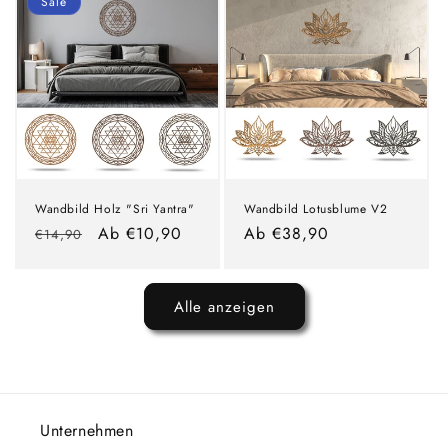
Sale
Wandbild Holz "Sri Yantra"
Wandbild Lotusblume V2
Normaler
Verkaufspreis
Ab €10,90
Normaler
Ab €38,90
€14,90
Preis
Preis
Alle anzeigen
Unternehmen