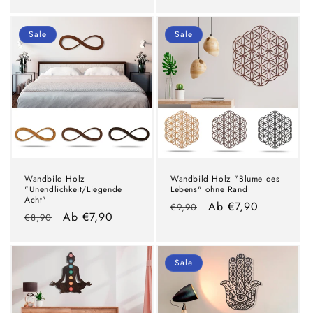
Preis
Preis
Sale
Sale
Wandbild Holz
Wandbild Holz "Blume des
"Unendlichkeit/Liegende
Lebens" ohne Rand
Acht"
Normaler
Verkaufspreis
Ab €7,90
€9,90
Normaler
Verkaufspreis
Ab €7,90
€8,90
Preis
Preis
Sale