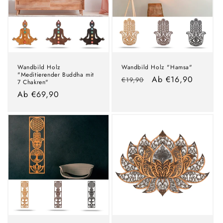
Wandbild Holz
Wandbild Holz "Hamsa"
"Meditierender Buddha mit
Normaler
Verkaufspreis
Ab €16,90
€19,90
7 Chakren"
Preis
Normaler
Ab €69,90
Preis