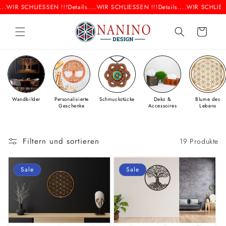
Direkt
.
WIR SCHLIESSEN !!!
Details....
WIR SCHLIESSEN !!!
Details....
WIR SCHLIESS
zum
Inhalt
Warenkorb
Wandbilder
Personalisierte
Schmuckstücke
Deko &
Blume des
Geschenke
Accessoires
Lebens
Filtern und sortieren
19 Produkte
Sale
Sale