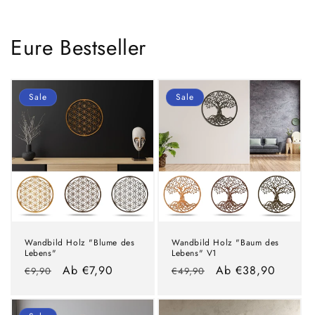
Eure Bestseller
Sale
Sale
Wandbild Holz "Blume des
Wandbild Holz "Baum des
Lebens"
Lebens" V1
Normaler
Verkaufspreis
Ab €7,90
Normaler
Verkaufspreis
Ab €38,90
€9,90
€49,90
Preis
Preis