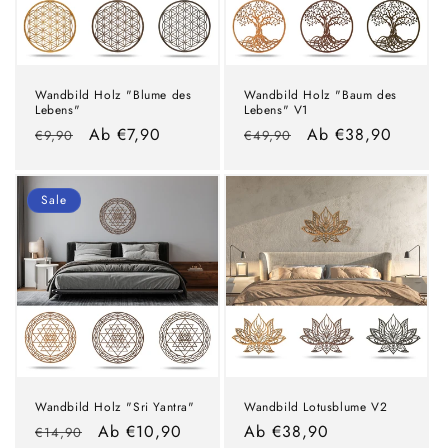
Wandbild Holz "Blume des
Wandbild Holz "Baum des
Lebens"
Lebens" V1
Normaler
Verkaufspreis
Ab €7,90
Normaler
Verkaufspreis
Ab €38,90
€9,90
€49,90
Preis
Preis
Sale
Wandbild Holz "Sri Yantra"
Wandbild Lotusblume V2
Normaler
Verkaufspreis
Ab €10,90
Normaler
Ab €38,90
€14,90