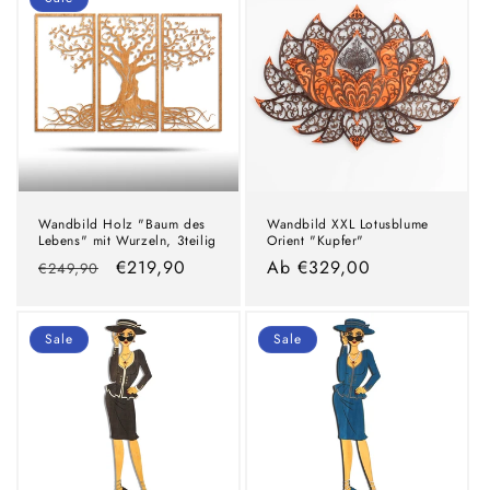
Wandbild Holz "Baum des
Wandbild XXL Lotusblume
Lebens" mit Wurzeln, 3teilig
Orient "Kupfer"
Normaler
Verkaufspreis
€219,90
Normaler
Ab €329,00
€249,90
Preis
Preis
Sale
Sale