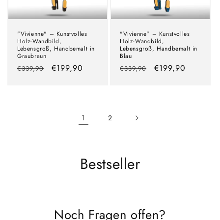
"Vivienne" – Kunstvolles
"Vivienne" – Kunstvolles
Holz-Wandbild,
Holz-Wandbild,
Lebensgroß, Handbemalt in
Lebensgroß, Handbemalt in
Graubraun
Blau
Normaler
Verkaufspreis
€199,90
Normaler
Verkaufspreis
€199,90
€339,90
€339,90
Preis
Preis
1
2
K
Bestseller
a
t
Noch Fragen offen?