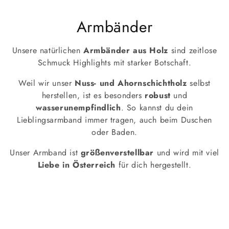
K
Armbänder
a
Unsere natürlichen
Armbänder aus Holz
sind zeitlose
t
Schmuck Highlights mit starker Botschaft.
e
Weil wir unser
Nuss- und Ahornschichtholz
selbst
herstellen, ist es besonders
robust
und
g
wasserunempfindlich
. So kannst du dein
Lieblingsarmband immer tragen, auch beim Duschen
o
oder Baden.
r
Unser Armband ist
größenverstellbar
und wird mit viel
i
Liebe in Österreich
für dich hergestellt.
e
: