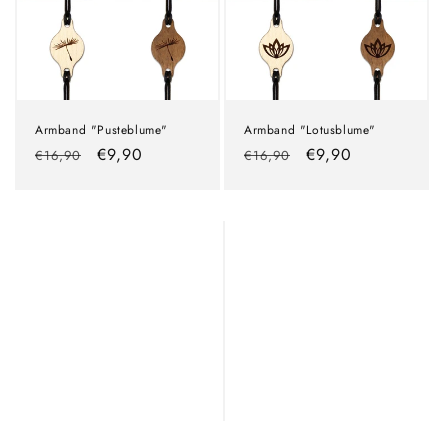
Armband "Pusteblume"
Armband "Lotusblume"
Normaler
Verkaufspreis
€9,90
Normaler
Verkaufspreis
€9,90
€16,90
€16,90
Preis
Preis