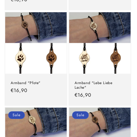
Preis
Preis
Armband "Pfote"
Armband "Lebe Liebe
Lache"
Normaler
€16,90
Normaler
€16,90
Preis
Preis
Sale
Sale