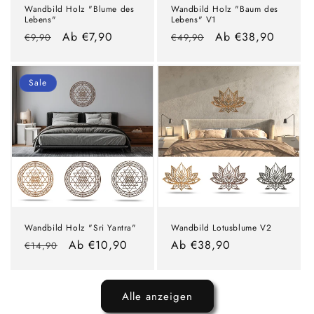
Wandbild Holz "Blume des
Wandbild Holz "Baum des
Lebens"
Lebens" V1
Normaler
Verkaufspreis
Ab €7,90
Normaler
Verkaufspreis
Ab €38,90
€9,90
€49,90
Preis
Preis
Sale
Wandbild Holz "Sri Yantra"
Wandbild Lotusblume V2
Normaler
Verkaufspreis
Ab €10,90
Normaler
Ab €38,90
€14,90
Preis
Preis
Alle anzeigen