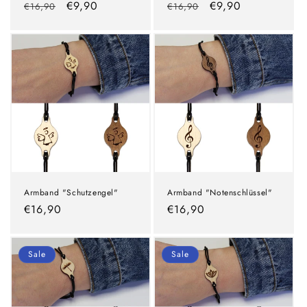
Normaler
Verkaufspreis
€9,90
Normaler
Verkaufspreis
€9,90
€16,90
€16,90
Preis
Preis
Armband "Schutzengel"
Armband "Notenschlüssel"
Normaler
€16,90
Normaler
€16,90
Preis
Preis
Sale
Sale