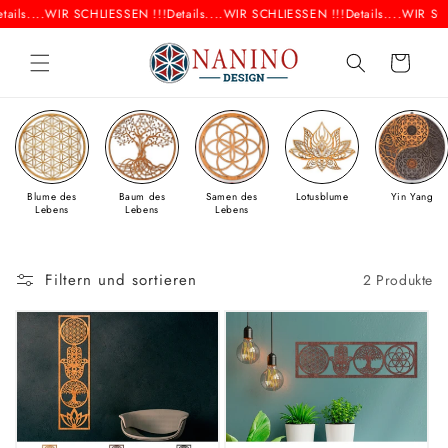
Direkt
ails....
WIR SCHLIESSEN !!!
Details....
WIR SCHLIESSEN !!!
Details....
WIR SCH
zum
Inhalt
Warenkorb
Blume des
Baum des
Samen des
Lotusblume
Yin Yang
Lebens
Lebens
Lebens
Filtern und sortieren
2 Produkte