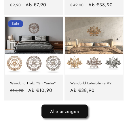
Normaler
Verkaufspreis
Ab €7,90
Normaler
Verkaufspreis
Ab €38,90
€9,90
€49,90
Preis
Preis
Sale
Wandbild Holz "Sri Yantra"
Wandbild Lotusblume V2
Normaler
Verkaufspreis
Ab €10,90
Normaler
Ab €38,90
€14,90
Preis
Preis
Alle anzeigen