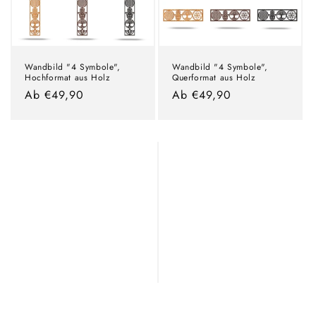
Wandbild "4 Symbole",
Wandbild "4 Symbole",
Hochformat aus Holz
Querformat aus Holz
Normaler
Ab €49,90
Normaler
Ab €49,90
Preis
Preis