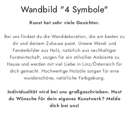
K
Wandbild "4 Symbole"
a
Kunst hat sehr viele Gesichter.
t
Bei uns findest du die Wanddekoration, die am besten zu
e
dir und deinem Zuhause passt. Unsere Wand- und
Fensterbilder aus Holz, natürlich aus nachhaltiger
g
Forstwirtschaft, sorgen für ein stilvolles Ambiente zu
o
Hause und werden mit viel Liebe in Linz/Österreich für
dich gemacht. Hochwertige Holzöle sorgen für eine
r
wunderschöne, natürliche Farbgebung.
i
Individualität wird bei uns großgeschrieben. Hast
e
du Wünsche für dein eigenes Kunstwerk? Melde
dich bei uns!
: