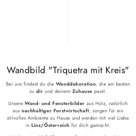
K
Wandbild "Triquetra mit Kreis"
a
Bei uns findest du die
Wanddekoration
, die am besten
t
zu
dir
und deinem
Zuhause
passt.
e
Unsere
Wand- und Fensterbilder
aus Holz, natürlich
aus
nachhaltiger Forstwirtschaft
, sorgen für ein
g
stilvolles Ambiente zu Hause und werden mit viel Liebe
in
Linz/Österreich
für dich gemacht.
o