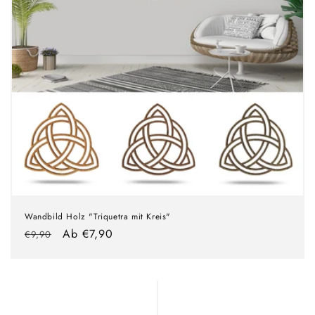
Wandbild Holz "Triquetra mit Kreis"
Normaler
Verkaufspreis
Ab €7,90
€9,90
Preis