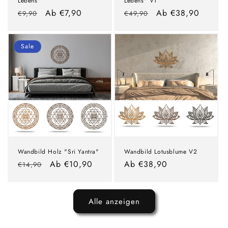
Lebens"
Lebens" V1
Normaler
Verkaufspreis
Ab €7,90
Normaler
Verkaufspreis
Ab €38,90
€9,90
€49,90
Preis
Preis
Sale
Wandbild Holz "Sri Yantra"
Wandbild Lotusblume V2
Normaler
Verkaufspreis
Ab €10,90
Normaler
Ab €38,90
€14,90
Preis
Preis
Alle anzeigen