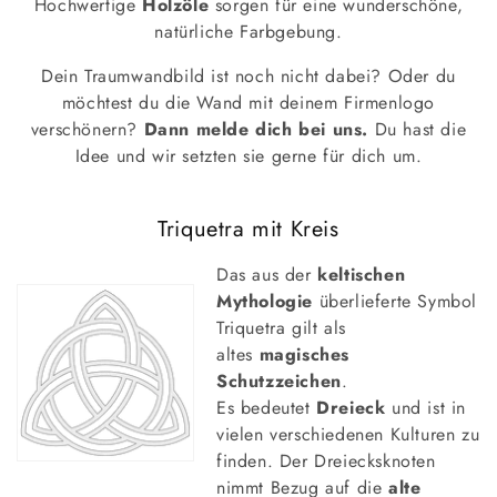
Hochwertige
Holzöle
sorgen für eine wunderschöne,
r
natürliche Farbgebung.
i
Dein Traumwandbild ist noch nicht dabei? Oder du
e
möchtest du die Wand mit deinem Firmenlogo
verschönern?
Dann melde dich bei uns.
Du hast die
:
Idee und wir setzten sie gerne für dich um.
Triquetra mit Kreis
Das aus der
keltischen
Mythologie
überlieferte Symbol
Triquetra gilt als
altes
magisches
Schutzzeichen
.
Es bedeutet
Dreieck
und ist in
vielen verschiedenen Kulturen zu
finden. Der Dreiecksknoten
nimmt Bezug auf die
alte