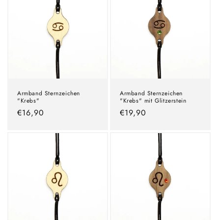
Armband Sternzeichen
Armband Sternzeichen
"Krebs"
"Krebs" mit Glitzerstein
Normaler
€16,90
Normaler
€19,90
Preis
Preis