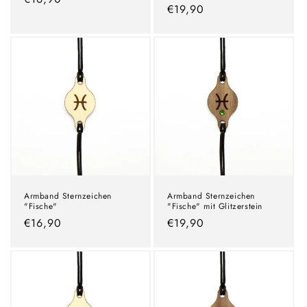
Normaler
€19,90
Preis
Preis
Armband Sternzeichen
Armband Sternzeichen
"Fische"
"Fische" mit Glitzerstein
Normaler
€16,90
Normaler
€19,90
Preis
Preis