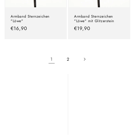
Armband Sternzeichen
Armband Sternzeichen
"Löwe"
"Löwe" mit Glitzerstein
Normaler
€16,90
Normaler
€19,90
Preis
Preis
1
2