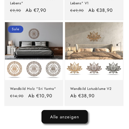
Lebens"
Lebens" V1
Normaler
Verkaufspreis
Ab €7,90
Normaler
Verkaufspreis
Ab €38,90
€9,90
€49,90
Preis
Preis
Sale
Wandbild Holz "Sri Yantra"
Wandbild Lotusblume V2
Normaler
Verkaufspreis
Ab €10,90
Normaler
Ab €38,90
€14,90
Preis
Preis
Alle anzeigen