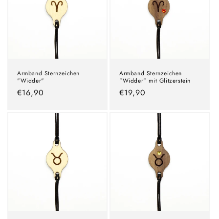
Armband Sternzeichen
Armband Sternzeichen
"Widder"
"Widder" mit Glitzerstein
Normaler
€16,90
Normaler
€19,90
Preis
Preis