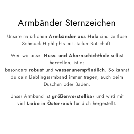
K
Armbänder Sternzeichen
a
Unsere natürlichen
Armbänder aus Holz
sind zeitlose
t
Schmuck Highlights mit starker Botschaft.
e
Weil wir unser
Nuss- und Ahornschichtholz
selbst
herstellen, ist es
g
besonders
robust
und
wasserunempfindlich
. So kannst
du dein Lieblingsarmband immer tragen, auch beim
o
Duschen oder Baden.
r
Unser Armband ist
größenverstellbar
und wird mit
i
viel
Liebe in Österreich
für dich hergestellt.
e
: