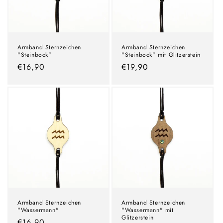
Armband Sternzeichen
Armband Sternzeichen
"Steinbock"
"Steinbock" mit Glitzerstein
Normaler
€16,90
Normaler
€19,90
Preis
Preis
Armband Sternzeichen
Armband Sternzeichen
"Wassermann"
"Wassermann" mit
Glitzerstein
Normaler
€16,90