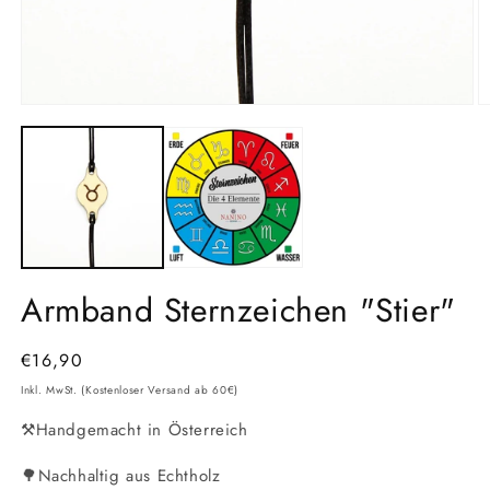
Medien
M
1
2
in
in
Modal
M
öffnen
ö
Armband Sternzeichen "Stier"
Normaler
€16,90
Preis
Inkl. MwSt. (Kostenloser Versand ab 60€)
⚒️Handgemacht in Österreich
🌳Nachhaltig aus Echtholz