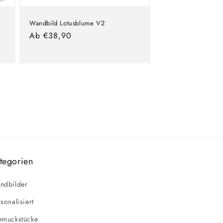
Wandbild Lotusblume V2
Normaler
Ab €38,90
Preis
tegorien
ndbilder
sonalisiert
hmuckstücke