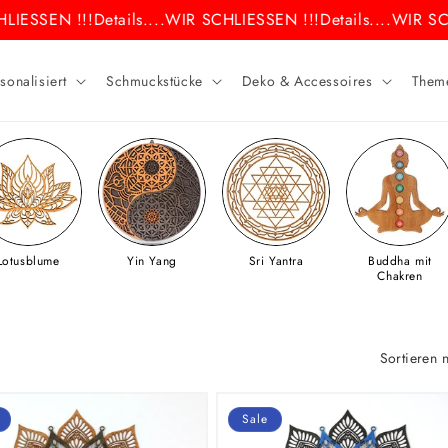
IESSEN !!!
Details....
WIR SCHLIESSEN !!!
Details....
WIR SCH
sonalisiert
Schmuckstücke
Deko & Accessoires
Them
Lotusblume
Yin Yang
Sri Yantra
Buddha mit
Chakren
Sortieren 
Sale