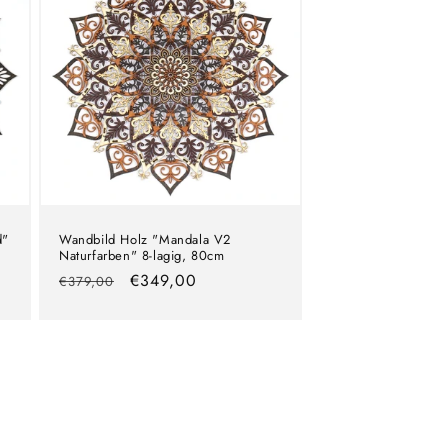
d"
Wandbild Holz "Mandala V2
Naturfarben" 8-lagig, 80cm
Normaler
Verkaufspreis
€349,00
€379,00
Preis