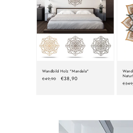
Wandbild Holz "Mandala"
Wandb
Natur
Normaler
Verkaufspreis
€38,90
€49,90
Nor
€349
Preis
Prei