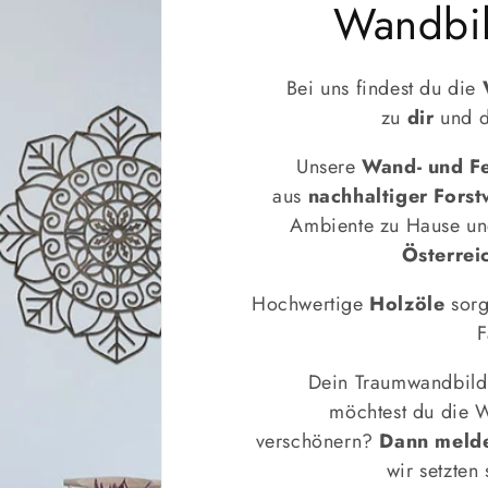
K
Wandbi
a
Bei uns findest du die
zu
dir
und 
t
Unsere
Wand- und Fe
e
aus
nachhaltiger Forst
Ambiente zu Hause und
g
Österrei
o
Hochwertige
Holzöle
sorg
F
r
Dein Traumwandbild 
i
möchtest du die 
verschönern?
Dann melde
e
wir setzten