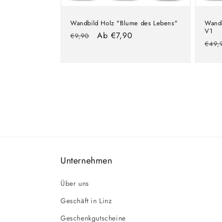
Wandbild Holz "Blume des Lebens"
Wandb
V1
Normaler
Verkaufspreis
Ab €7,90
€9,90
Nor
€49,
Preis
Prei
Unternehmen
Über uns
Geschäft in Linz
Geschenkgutscheine