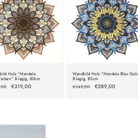
ild Holz "Mandala
Wandbild Holz "Mandala Blau Gol
farben" 8-lagig, 80cm
8-lagig, 80cm
maler
Verkaufspreis
€319,00
Normaler
Verkaufspreis
€289,00
,00
€349,00
s
Preis