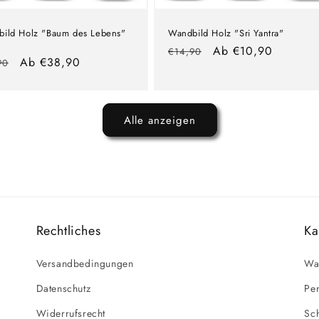
ild Holz "Baum des Lebens"
Wandbild Holz "Sri Yantra"
Normaler
Verkaufspreis
Ab €10,90
€14,90
maler
Verkaufspreis
Ab €38,90
90
Preis
s
Alle anzeigen
Rechtliches
Ka
Versandbedingungen
Wa
Datenschutz
Per
Widerrufsrecht
Sc