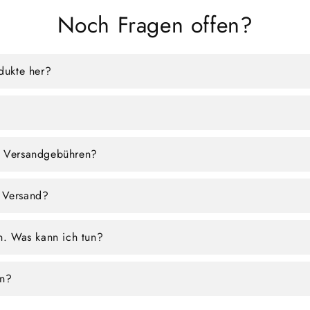
Noch Fragen offen?
odukte her?
e Versandgebühren?
 Versand?
en. Was kann ich tun?
en?