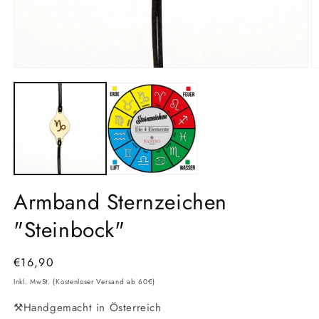
Medien
M
1
2
in
in
Modal
M
öffnen
ö
Armband Sternzeichen
"Steinbock"
Normaler
€16,90
Preis
Inkl. MwSt. (Kostenloser Versand ab 60€)
⚒️Handgemacht in Österreich