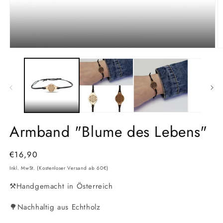
Medien
M
1
2
in
in
Modal
M
öffnen
ö
Armband "Blume des Lebens"
Normaler
€16,90
Preis
Inkl. MwSt. (Kostenloser Versand ab 60€)
⚒️Handgemacht in Österreich
🌳Nachhaltig aus Echtholz