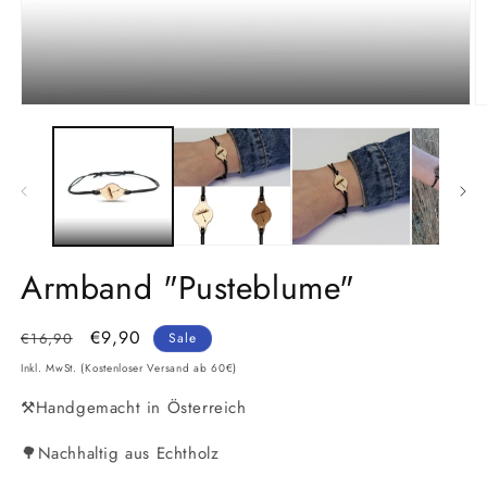
Medien
M
1
2
in
in
Modal
M
öffnen
ö
Armband "Pusteblume"
Normaler
Verkaufspreis
€9,90
€16,90
Sale
Preis
Inkl. MwSt. (Kostenloser Versand ab 60€)
⚒️Handgemacht in Österreich
🌳Nachhaltig aus Echtholz