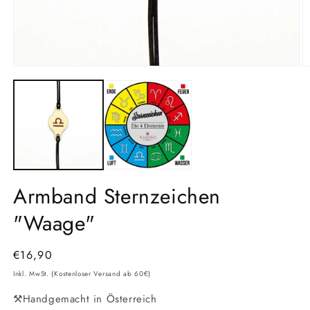
Medien
M
1
2
in
in
Modal
M
öffnen
ö
Armband Sternzeichen
"Waage"
Normaler
€16,90
Preis
Inkl. MwSt. (Kostenloser Versand ab 60€)
⚒️Handgemacht in Österreich