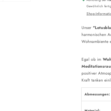
Gewöhnlich ferti
Shop-Informati
Unser
"Lotusbl
harmonischen Aus
Wohnambiente ei
Egal ob im
Woh
Meditationsra
positiver Atmos
Kraft tanken einl
Abmessungen:
Material: