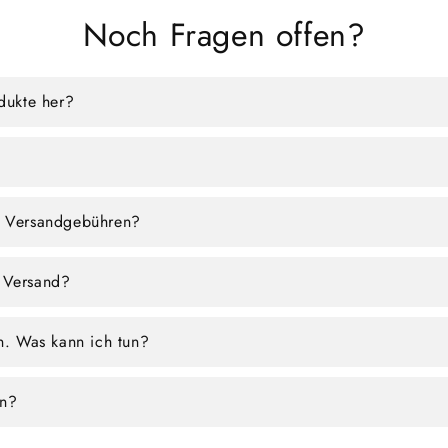
Noch Fragen offen?
odukte her?
e Versandgebühren?
 Versand?
en. Was kann ich tun?
en?