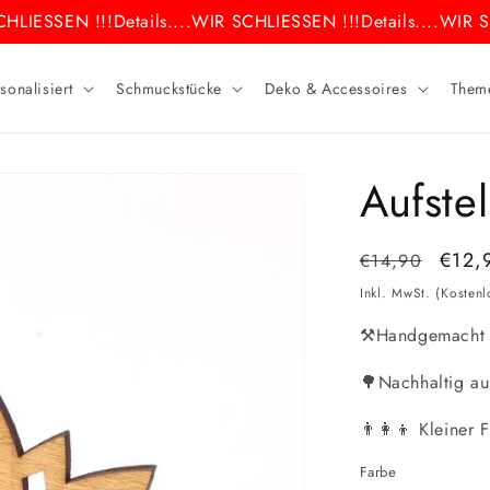
HLIESSEN !!!
Details....
WIR SCHLIESSEN !!!
Details....
WIR SC
sonalisiert
Schmuckstücke
Deko & Accessoires
Them
Aufste
Normaler
Verka
€12,
€14,90
Preis
Inkl. MwSt. (Kosten
⚒️Handgemacht i
🌳Nachhaltig au
👨‍👩‍👦 Kleiner 
Farbe