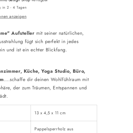
g in 2 - 4 Tagen
onen anzeigen
ume" Aufsteller
mit seiner natürlichen,
strahlung fügt sich perfekt in jedes
n und ist ein echter Blickfang.
nzimmer, Küche, Yoga Studio, Büro,
um
….schaffe dir deinen Wohlfühlraum mit
phäre, der zum Träumen, Entspannen und
ädt.
13 x 4,5 x 11 cm
Pappelsperrholz aus