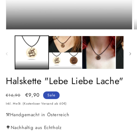
Medien
M
1
2
in
in
Modal
M
öffnen
ö
Halskette "Lebe Liebe Lache"
Normaler
Verkaufspreis
€9,90
€16,90
Sale
Preis
Inkl. MwSt. (Kostenloser Versand ab 60€)
⚒️Handgemacht in Österreich
🌳Nachhaltig aus Echtholz