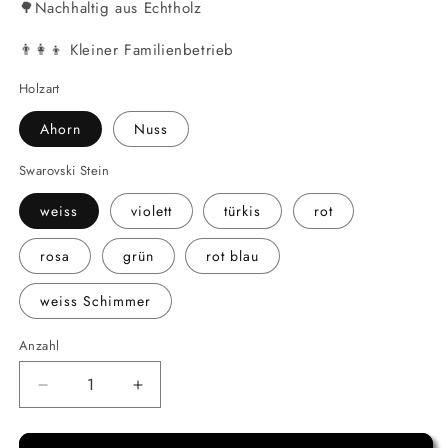
🌳Nachhaltig aus Echtholz
👨‍👩‍👦 Kleiner Familienbetrieb
Holzart
Ahorn
Nuss
Swarovski Stein
weiss
violett
türkis
rot
rosa
grün
rot blau
weiss Schimmer
Anzahl
Verringere
Erhöhe
die
die
Menge
Menge