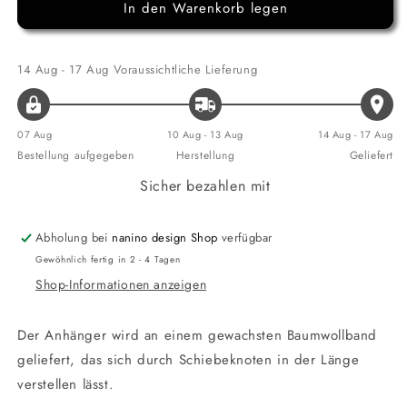
In den Warenkorb legen
für
für
Halskette
Halskette
Lotusblume
Lotusblume
&quot;Lebe
&quot;Lebe
14 Aug - 17 Aug
Voraussichtliche Lieferung
Liebe
Liebe
Lache&quot;
Lache&quot;
07 Aug
10 Aug - 13 Aug
14 Aug - 17 Aug
Bestellung aufgegeben
Herstellung
Geliefert
Sicher bezahlen mit
Abholung bei
nanino design Shop
verfügbar
Gewöhnlich fertig in 2 - 4 Tagen
Shop-Informationen anzeigen
Der Anhänger wird an einem gewachsten Baumwollband
geliefert, das sich durch Schiebeknoten in der Länge
verstellen lässt.