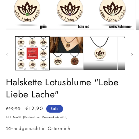
Medien
M
1
2
in
in
Modal
M
öffnen
ö
Halskette Lotusblume "Lebe
Liebe Lache"
Normaler
Verkaufspreis
€12,90
€19,90
Sale
Preis
Inkl. MwSt. (Kostenloser Versand ab 60€)
⚒️Handgemacht in Österreich