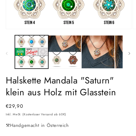
Medien
M
1
2
in
in
Modal
M
öffnen
ö
Halskette Mandala "Saturn"
klein aus Holz mit Glasstein
Normaler
€29,90
Preis
Inkl. MwSt. (Kostenloser Versand ab 60€)
⚒️Handgemacht in Österreich