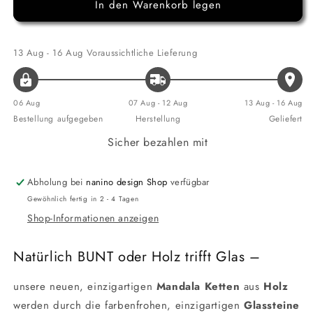
In den Warenkorb legen
für
für
Halskette
Halskette
Mandala
Mandala
&quot;Saturn&quot;
&quot;Saturn&quot;
13 Aug - 16 Aug
Voraussichtliche Lieferung
klein
klein
aus
aus
Holz
Holz
06 Aug
07 Aug - 12 Aug
13 Aug - 16 Aug
mit
mit
Bestellung aufgegeben
Herstellung
Geliefert
Glasstein
Glasstein
Sicher bezahlen mit
Abholung bei
nanino design Shop
verfügbar
Gewöhnlich fertig in 2 - 4 Tagen
Shop-Informationen anzeigen
Natürlich BUNT oder Holz trifft Glas –
unsere neuen, einzigartigen
Mandala Ketten
aus
Holz
werden durch die farbenfrohen, einzigartigen
Glassteine