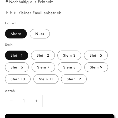
🌳Nachhaltig aus Echtholz
👨‍👩‍👦 Kleiner Familienbetrieb
Holzart
Ahorn
Nuss
Stein
Stein 1
Stein 2
Stein 3
Stein 5
Stein 6
Stein 7
Stein 8
Stein 9
Stein 10
Stein 11
Stein 12
Anzahl
Verringere
Erhöhe
die
die
Menge
Menge