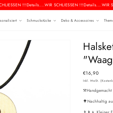
HLIESSEN !!!
Details....
WIR SCHLIESSEN !!!
Details....
WIR SC
sonalisiert
Schmuckstücke
Deko & Accessoires
Them
Halske
"Waag
Normaler
€16,90
Preis
Inkl. MwSt. (Kosten
⚒️Handgemacht i
🌳Nachhaltig au
👨‍👩‍👦 Kleiner 