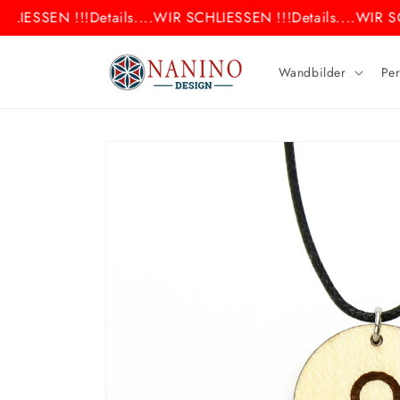
Direkt
LIESSEN !!!
Details....
WIR SCHLIESSEN !!!
Details....
WIR SC
zum
Inhalt
Wandbilder
Per
Zu
Produktinformationen
springen