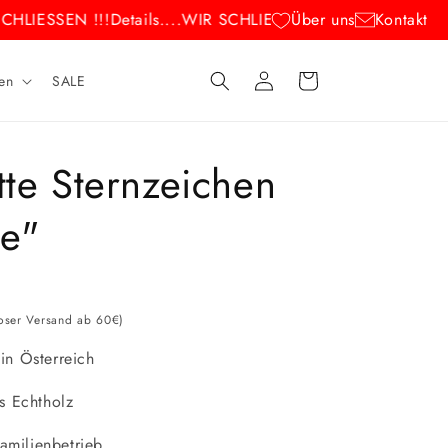
HLIESSEN !!!
Details....
WIR SCHLIESSEN !!!
Über uns
Details....
Kontakt
Einloggen
Warenkorb
en
SALE
tte Sternzeichen
e"
loser Versand ab 60€)
n Österreich
s Echtholz
Familienbetrieb