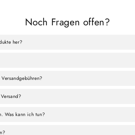
Noch Fragen offen?
odukte her?
e Versandgebühren?
 Versand?
en. Was kann ich tun?
en?