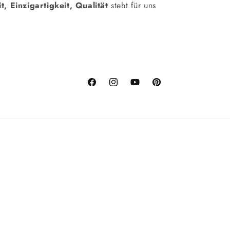
it, Einzigartigkeit, Qualität
steht für uns
Facebook
Instagram
YouTube
Pinterest
Zahlungsmethod