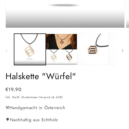
Medien
M
1
2
in
in
Modal
M
öffnen
ö
Halskette "Würfel"
Normaler
€19,90
Preis
Inkl. MwSt. (Kostenloser Versand ab 60€)
⚒️Handgemacht in Österreich
🌳Nachhaltig aus Echtholz