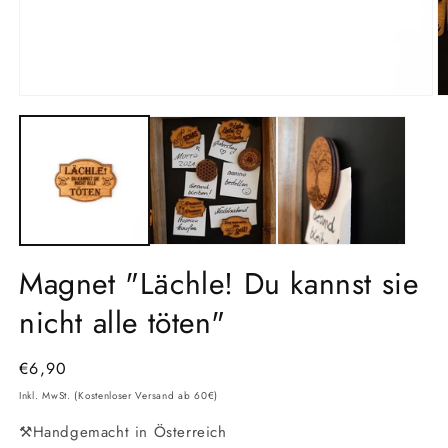
Medien
M
1
2
in
in
Modal
M
öffnen
ö
Magnet "Lächle! Du kannst sie
nicht alle töten"
Normaler
€6,90
Preis
Inkl. MwSt. (Kostenloser Versand ab 60€)
⚒️Handgemacht in Österreich