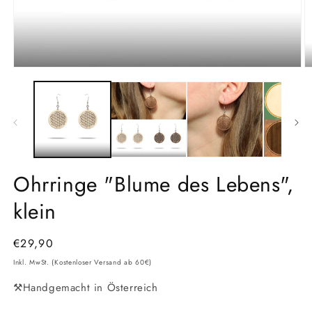
Medien
M
1
2
in
in
Modal
M
öffnen
ö
Ohrringe "Blume des Lebens",
klein
Normaler
€29,90
Preis
Inkl. MwSt. (Kostenloser Versand ab 60€)
⚒️Handgemacht in Österreich