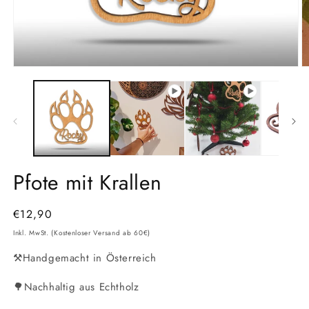
Medien
M
1
2
in
in
Modal
M
öffnen
ö
Pfote mit Krallen
Normaler
€12,90
Preis
Inkl. MwSt. (Kostenloser Versand ab 60€)
⚒️Handgemacht in Österreich
🌳Nachhaltig aus Echtholz