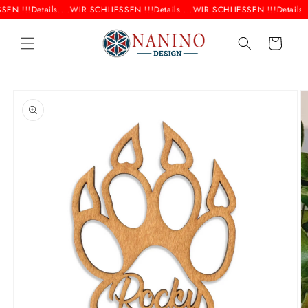
Direkt
EN !!!
Details....
WIR SCHLIESSEN !!!
Details....
WIR SCHLIESSEN !!!
Details..
zum
Inhalt
Warenkorb
oduktinformationen
ringen