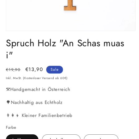
Medien
1
Spruch Holz "An Schas muas
in
Modal
i"
öffnen
Normaler
Verkaufspreis
€13,90
€19,90
Sale
Preis
Inkl. MwSt. (Kostenloser Versand ab 60€)
⚒️Handgemacht in Österreich
🌳Nachhaltig aus Echtholz
👨‍👩‍👦 Kleiner Familienbetrieb
Farbe