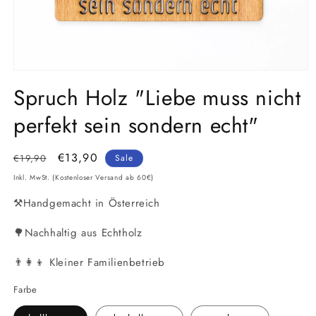
Medien
1
Spruch Holz "Liebe muss nicht
in
Modal
perfekt sein sondern echt"
öffnen
Normaler
Verkaufspreis
€13,90
€19,90
Sale
Preis
Inkl. MwSt. (Kostenloser Versand ab 60€)
⚒️Handgemacht in Österreich
🌳Nachhaltig aus Echtholz
👨‍👩‍👦 Kleiner Familienbetrieb
Farbe