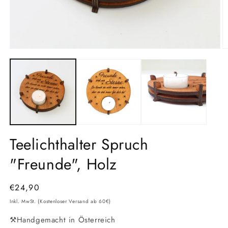
Medien
M
1
2
in
in
Modal
M
öffnen
ö
Teelichthalter Spruch
"Freunde", Holz
Normaler
€24,90
Preis
Inkl. MwSt. (Kostenloser Versand ab 60€)
⚒️Handgemacht in Österreich