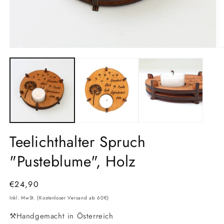
Medien
M
1
2
in
in
Modal
M
öffnen
ö
Teelichthalter Spruch
"Pusteblume", Holz
Normaler
€24,90
Preis
Inkl. MwSt. (Kostenloser Versand ab 60€)
⚒️Handgemacht in Österreich