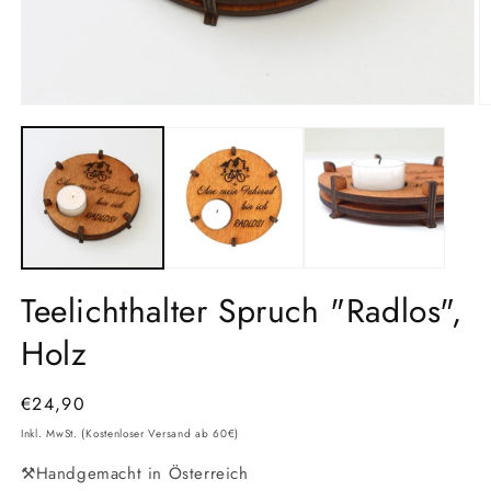
Medien
M
1
2
in
in
Modal
M
öffnen
ö
Teelichthalter Spruch "Radlos",
Holz
Normaler
€24,90
Preis
Inkl. MwSt. (Kostenloser Versand ab 60€)
⚒️Handgemacht in Österreich