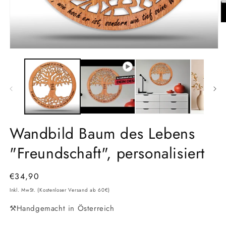
M
2
in
M
Medien
ö
1
in
Modal
öffnen
Wandbild Baum des Lebens
"Freundschaft", personalisiert
Normaler
€34,90
Preis
Inkl. MwSt. (Kostenloser Versand ab 60€)
⚒️Handgemacht in Österreich