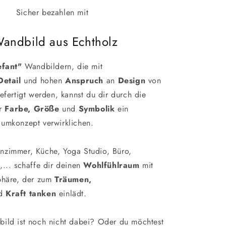
Sicher bezahlen mit
Wandbild aus Echtholz
efant
"
Wandbildern, die mit
Detail
und hohen
Anspruch
an
Design
von
efertigt werden, kannst du dir durch die
r
Farbe,
Größe
und
Symbolik
ein
umkonzept verwirklichen.
zimmer, Küche, Yoga Studio, Büro,
... schaffe dir deinen
Wohlfühlraum
mit
phäre, der zum
Träumen,
d
Kraft tanken
einlädt.
ild ist noch nicht dabei? Oder du möchtest