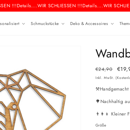
EN !!!
Details....
WIR SCHLIESSEN !!!
Details....
WIR SCHLIES
sonalisiert
Schmuckstücke
Deko & Accessoires
Them
Wandbi
Normaler
Verk
€19,
€24,90
Preis
Inkl. MwSt. (Kosten
⚒️Handgemacht i
🌳Nachhaltig au
👨‍👩‍👦 Kleiner 
Größe