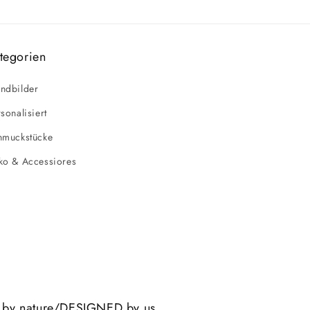
tegorien
ndbilder
sonalisiert
hmuckstücke
ko & Accessiores
 by nature/DESIGNED by us