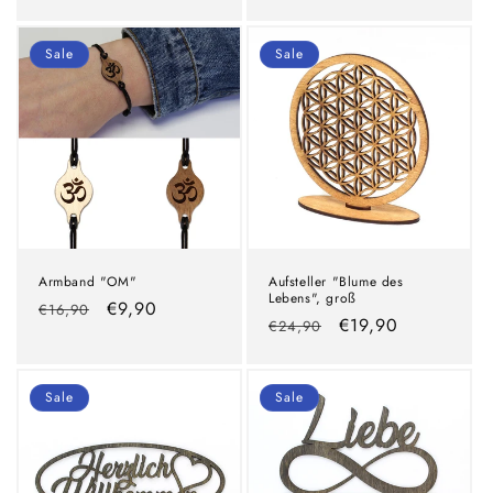
Preis
Sale
Sale
Armband "OM"
Aufsteller "Blume des
Lebens", groß
Normaler
Verkaufspreis
€9,90
€16,90
Normaler
Verkaufspreis
€19,90
€24,90
Preis
Preis
Sale
Sale