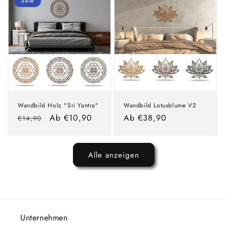
Sale
Wandbild Holz "Sri Yantra"
Wandbild Lotusblume V2
Normaler
Verkaufspreis
Ab €10,90
Normaler
Ab €38,90
€14,90
Preis
Preis
Alle anzeigen
Unternehmen