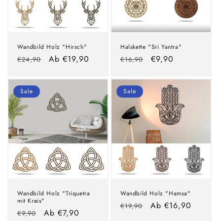
Wandbild Holz "Hirsch"
Halskette "Sri Yantra"
Normaler
Verkaufspreis
Ab €19,90
Normaler
Verkaufspreis
€9,90
€24,90
€16,90
Preis
Preis
Sale
Sale
Wandbild Holz "Triquetra
Wandbild Holz "Hamsa"
mit Kreis"
Normaler
Verkaufspreis
Ab €16,90
€19,90
Normaler
Verkaufspreis
Ab €7,90
€9,90
Preis