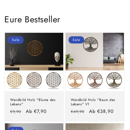
Eure Bestseller
Sale
Sale
Wandbild Holz "Blume des
Wandbild Holz "Baum des
Lebens"
Lebens" V1
Normaler
Verkaufspreis
Ab €7,90
Normaler
Verkaufspreis
Ab €38,90
€9,90
€49,90
Preis
Preis