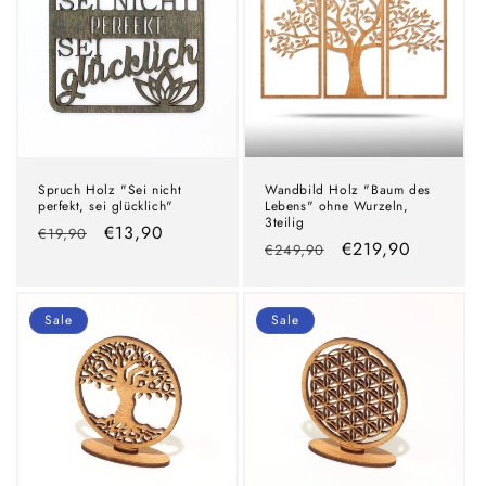
Spruch Holz "Sei nicht
Wandbild Holz "Baum des
perfekt, sei glücklich"
Lebens" ohne Wurzeln,
3teilig
Normaler
Verkaufspreis
€13,90
€19,90
Normaler
Verkaufspreis
€219,90
€249,90
Preis
Preis
Sale
Sale