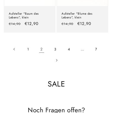
Aufsteller "Baum des
Aufsteller "Blume des
Lebens", klein
Lebens", klein
Normaler
Verkaufspreis
€12,90
Normaler
Verkaufspreis
€12,90
€14,90
€14,90
Preis
Preis
2
…
1
3
4
7
K
SALE
a
t
Noch Fragen offen?