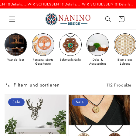
Direkt
 !!!
Details....
WIR SCHLIESSEN !!!
Details....
WIR SCHLIESSEN !!!
Details....
W
zum
Inhalt
Warenkorb
Wandbilder
Personalisierte
Schmuckstücke
Deko &
Blume des
Geschenke
Accessoires
Lebens
Filtern und sortieren
112 Produkte
Sale
Sale