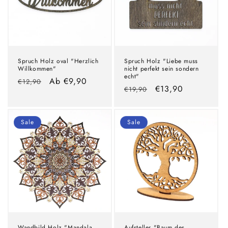
Spruch Holz oval "Herzlich
Spruch Holz "Liebe muss
Willkommen"
nicht perfekt sein sondern
echt"
Normaler
Verkaufspreis
Ab €9,90
€12,90
Normaler
Verkaufspreis
€13,90
€19,90
Preis
Preis
Sale
Sale
Wandbild Holz "Mandala
Aufsteller "Baum des